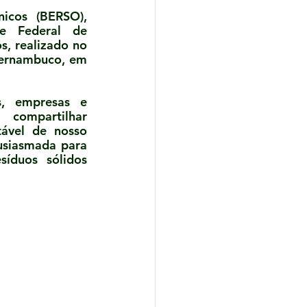
icos (BERSO), 
e Federal de 
, realizado no 
ernambuco, em 
s, empresas e 
compartilhar 
ável de nosso 
usiasmada para 
íduos sólidos 