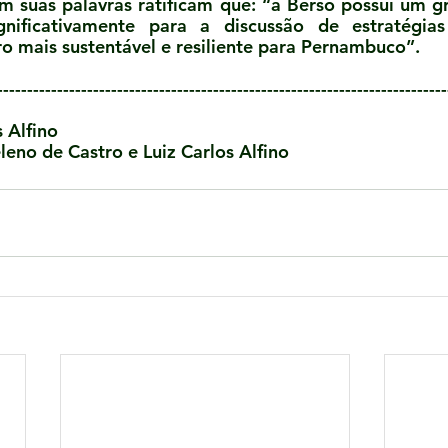
m suas palavras ratificam que: “a Berso possui um gr
ignificativamente para a discussão de estratégia
 mais sustentável e resiliente para Pernambuco”.
---------------------------------------------------------------------------
 Alfino
eno de Castro e Luiz Carlos Alfino