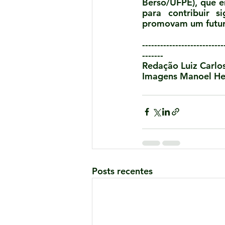
Berso/UFPE), que e
para contribuir s
promovam um futuro
---------------------------
-------
Redação Luiz Carlos
Imagens Manoel Hel
Posts recentes