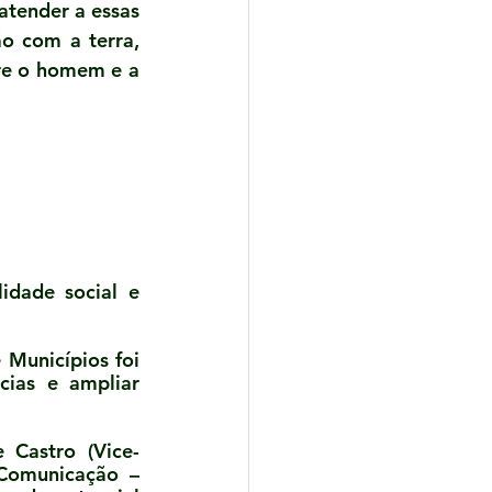
tender a essas 
 com a terra, 
re o homem e a 
idade social e 
unicípios foi 
ias e ampliar 
 Castro (Vice-
Comunicação – 