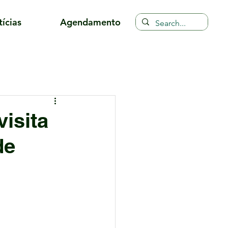
ícias
Agendamento
isita
de