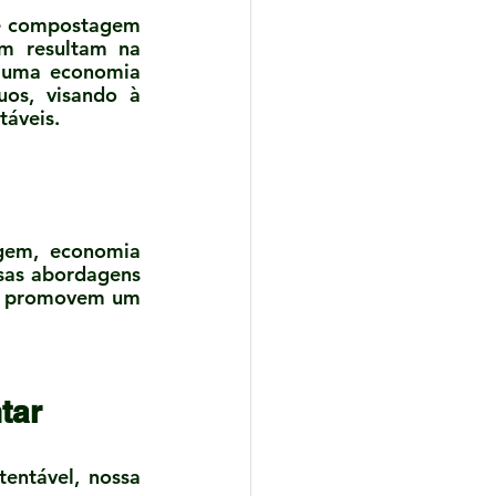
e compostagem 
m resultam na 
, uma economia 
uos, visando à 
táveis.
gem, economia 
sas abordagens 
m promovem um 
tar
entável, nossa 