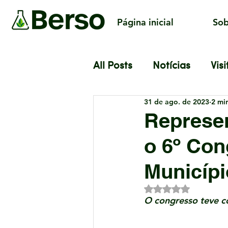
Página inicial
Sob
All Posts
Notícias
Visi
31 de ago. de 2023
2 min
Represen
o 6º Co
Municíp
Avaliado com NaN 
O congresso teve c