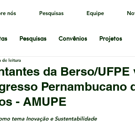
re nós
Pesquisas
Equipe
Not
tas
Pesquisas
Convênios
Projetos
 de leitura
tantes da Berso/UFPE v
ngresso Pernambucano 
ios - AMUPE
de 5 estrelas.
omo tema Inovação e Sustentabilidade