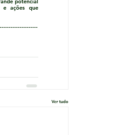
ande potencial 
s e ações que 
---------------------
Ver tudo