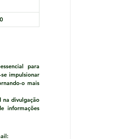
0
ssencial para 
se impulsionar 
rnando-o mais 
 na divulgação 
e informações 
il:  