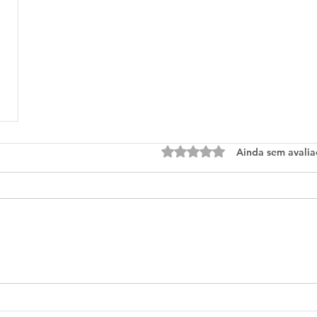
Avaliado com 0 de 5 estre
Ainda sem avalia