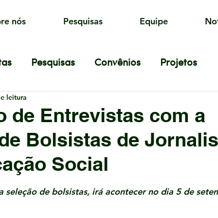
re nós
Pesquisas
Equipe
Not
tas
Pesquisas
Convênios
Projetos
e leitura
 de Entrevistas com a
de Bolsistas de Jornali
ação Social
de 5 estrelas.
 seleção de bolsistas, irá acontecer no dia 5 de setem