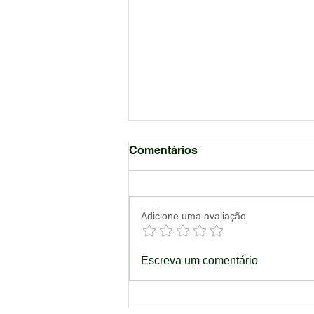
Comentários
Adicione uma avaliação
Berso abre processo
Escreva um comentário
seletivo para alunos de
graduação