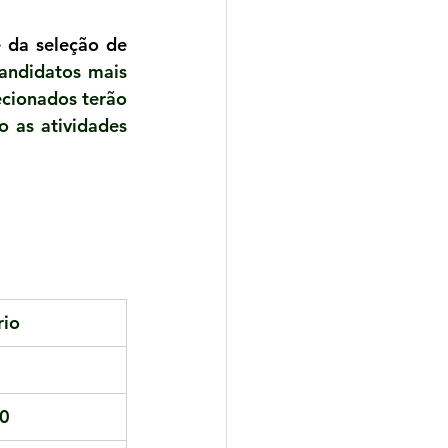
 da seleção de 
candidatos mais 
cionados terão 
 as atividades 
rio
0