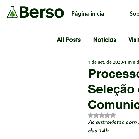
Página inicial
Sob
All Posts
Notícias
Visi
1 de set. de 2023
1 min d
Processo
Seleção 
Comunic
Avaliado com NaN 
As entrevistas com a
das 14h.