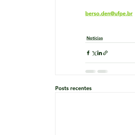
berso.den@ufpe.br
Notícias
Posts recentes