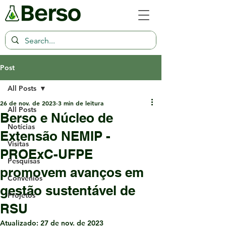
Post
All Posts
26 de nov. de 2023
3 min de leitura
All Posts
Berso e Núcleo de
Notícias
Extensão NEMIP -
Visitas
PROExC-UFPE
Pesquisas
promovem avanços em
Convênios
gestão sustentável de
Projetos
RSU
Atualizado:
27 de nov. de 2023